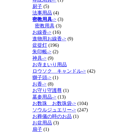
厨子
(5)
法事用品
(4)
密教用具
->
(3)
密教用具
(3)
お線香->
(16)
進物用お線香->
(9)
盆提灯
(196)
朱印帳->
(2)
神具->
(9)
お寺まいり用品
ロウソク キャンドル->
(42)
獅子頭->
(1)
お香->
(8)
お守り守護尊
(1)
墓参用品->
(13)
お数珠 お数珠袋->
(104)
ソウルジュエリー->
(247)
お葬儀の時のお品
(1)
お盆用品
(3)
扇子
(1)