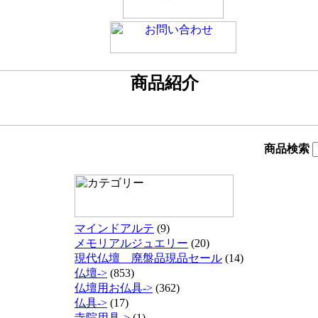
商品検索
マインドアルテ
(9)
メモリアルジュエリー
(20)
現代仏壇 廃盤品現品セール
(14)
仏壇->
(853)
仏壇用お仏具->
(362)
仏具->
(17)
寺院用具->
(1)