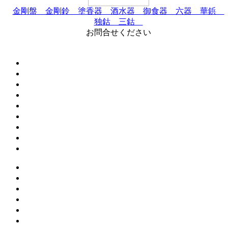
金剛盤 金剛鈴 塗香器 酒水器 御食器 六器 華鋲
独鈷 三鈷
お問合せください