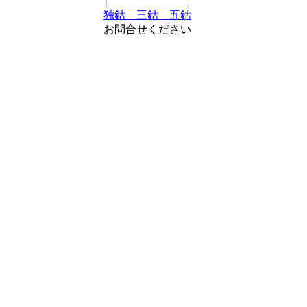
独鈷 三鈷 五鈷
お問合せください