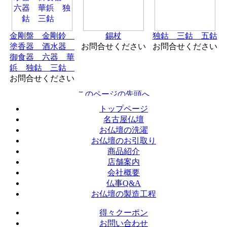
金剛盤 金剛鈴
錫杖
独鈷 三鈷 五鈷
塗香器 酒水器
お問合せください
お問合せください
御食器 六器 華
鋲 独鈷 三鈷
お問合せください
トップページ
名古屋仏壇
お仏壇の洗濯
お仏壇のお引取り
商品紹介
店舗案内
会社概要
仏事Q&A
お仏壇の製造工程
得々クーポン
お問い合わせ