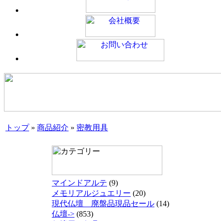
トップ
»
商品紹介
»
密教用具
マインドアルテ
(9)
メモリアルジュエリー
(20)
現代仏壇 廃盤品現品セール
(14)
仏壇->
(853)