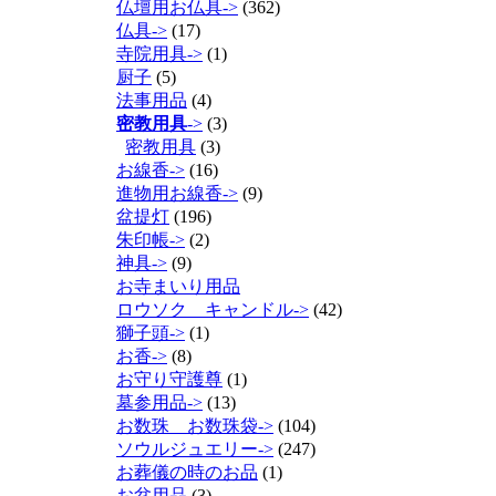
仏壇用お仏具->
(362)
仏具->
(17)
寺院用具->
(1)
厨子
(5)
法事用品
(4)
密教用具
->
(3)
密教用具
(3)
お線香->
(16)
進物用お線香->
(9)
盆提灯
(196)
朱印帳->
(2)
神具->
(9)
お寺まいり用品
ロウソク キャンドル->
(42)
獅子頭->
(1)
お香->
(8)
お守り守護尊
(1)
墓参用品->
(13)
お数珠 お数珠袋->
(104)
ソウルジュエリー->
(247)
お葬儀の時のお品
(1)
お盆用品
(3)