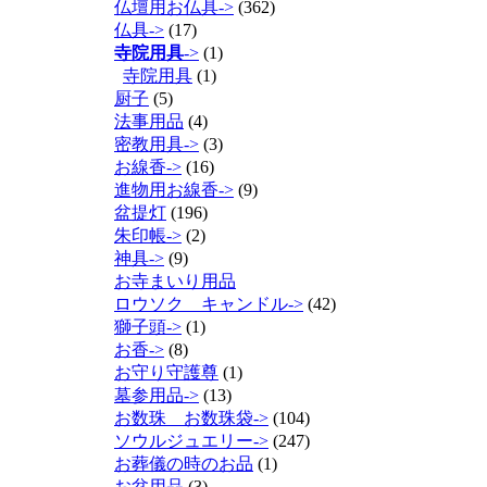
仏壇用お仏具->
(362)
仏具->
(17)
寺院用具
->
(1)
寺院用具
(1)
厨子
(5)
法事用品
(4)
密教用具->
(3)
お線香->
(16)
進物用お線香->
(9)
盆提灯
(196)
朱印帳->
(2)
神具->
(9)
お寺まいり用品
ロウソク キャンドル->
(42)
獅子頭->
(1)
お香->
(8)
お守り守護尊
(1)
墓参用品->
(13)
お数珠 お数珠袋->
(104)
ソウルジュエリー->
(247)
お葬儀の時のお品
(1)
お盆用品
(3)