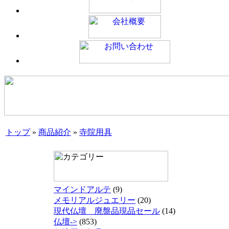
トップ
»
商品紹介
»
寺院用具
マインドアルテ
(9)
メモリアルジュエリー
(20)
現代仏壇 廃盤品現品セール
(14)
仏壇->
(853)