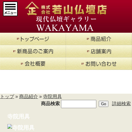
マインドアルテ
(9)
メモリアルジュエリー
(20)
現代仏壇 廃盤品現品セー
ル
(14)
仏壇->
(853)
仏壇用お仏具->
(362)
仏具->
(17)
寺院用具
->
(1)
寺院用具
(1)
厨子
(5)
法事用品
(4)
密教用具->
(3)
商品紹介
お線香->
(16)
進物用お線香->
(9)
トップ
»
商品紹介
»
寺院用具
盆提灯
(196)
商品検索
詳細検索
朱印帳->
(2)
神具->
(9)
寺院用具
お寺まいり用品
ロウソク キャンドル->
(42)
獅子頭->
(1)