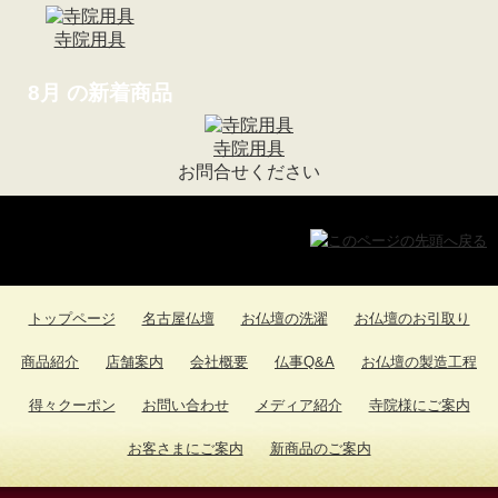
お香->
(8)
お守り守護尊
(1)
寺院用具
墓参用品->
(13)
お数珠 お数珠袋->
(104)
8月 の新着商品
ソウルジュエリー->
(247)
お葬儀の時のお品
(1)
寺院用具
お盆用品
(3)
お問合せください
扇子
(1)
トップページ
名古屋仏壇
お仏壇の洗濯
お仏壇のお引取り
商品紹介
店舗案内
会社概要
仏事Q&A
お仏壇の製造工程
得々クーポン
お問い合わせ
メディア紹介
寺院様にご案内
お客さまにご案内
新商品のご案内