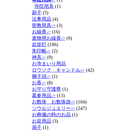
寺院用具
(1)
厨子
(5)
法事用品
(4)
密教用具->
(3)
お線香->
(16)
進物用お線香->
(9)
盆提灯
(196)
朱印帳->
(2)
神具->
(9)
お寺まいり用品
ロウソク キャンドル->
(42)
獅子頭->
(1)
お香->
(8)
お守り守護尊
(1)
墓参用品->
(13)
お数珠 お数珠袋->
(104)
ソウルジュエリー->
(247)
お葬儀の時のお品
(1)
お盆用品
(3)
扇子
(1)