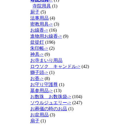
寺院用具
(1)
厨子
(5)
法事用品
(4)
密教用具->
(3)
お線香->
(16)
進物用お線香->
(9)
盆提灯
(196)
朱印帳->
(2)
神具->
(9)
お寺まいり用品
ロウソク キャンドル->
(42)
獅子頭->
(1)
お香->
(8)
お守り守護尊
(1)
墓参用品->
(13)
お数珠 お数珠袋->
(104)
ソウルジュエリー->
(247)
お葬儀の時のお品
(1)
お盆用品
(3)
扇子
(1)