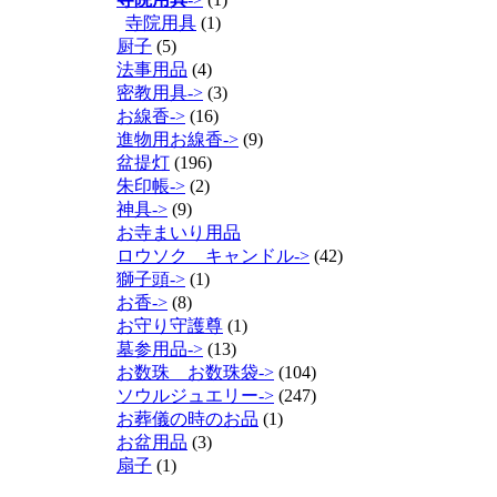
寺院用具
(1)
厨子
(5)
法事用品
(4)
密教用具->
(3)
お線香->
(16)
進物用お線香->
(9)
盆提灯
(196)
朱印帳->
(2)
神具->
(9)
お寺まいり用品
ロウソク キャンドル->
(42)
獅子頭->
(1)
お香->
(8)
お守り守護尊
(1)
墓参用品->
(13)
お数珠 お数珠袋->
(104)
ソウルジュエリー->
(247)
お葬儀の時のお品
(1)
お盆用品
(3)
扇子
(1)