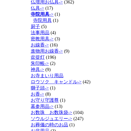
仏壇用お仏具->
(362)
仏具->
(17)
寺院用具
->
(1)
寺院用具
(1)
厨子
(5)
法事用品
(4)
密教用具->
(3)
お線香->
(16)
進物用お線香->
(9)
盆提灯
(196)
朱印帳->
(2)
神具->
(9)
お寺まいり用品
ロウソク キャンドル->
(42)
獅子頭->
(1)
お香->
(8)
お守り守護尊
(1)
墓参用品->
(13)
お数珠 お数珠袋->
(104)
ソウルジュエリー->
(247)
お葬儀の時のお品
(1)
お盆用品
(3)