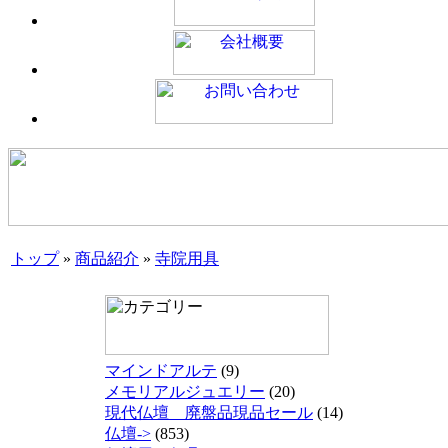
トップ
»
商品紹介
»
寺院用具
マインドアルテ
(9)
メモリアルジュエリー
(20)
現代仏壇 廃盤品現品セール
(14)
仏壇->
(853)