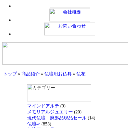
トップ
»
商品紹介
»
仏壇用お仏具
»
仏花
マインドアルテ
(9)
メモリアルジュエリー
(20)
現代仏壇 廃盤品現品セール
(14)
仏壇->
(853)