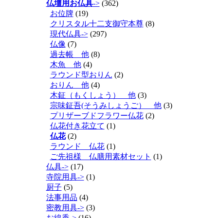
仏壇用お仏具
->
(362)
お位牌
(19)
クリスタル十二支御守本尊
(8)
現代仏具->
(297)
仏像
(7)
過去帳 他
(8)
木魚 他
(4)
ラウンド型おりん
(2)
おりん 他
(4)
木鉦（もくしょう） 他
(3)
宗味鉦吾(そうみしょうご） 他
(3)
プリザーブドフラワー仏花
(2)
仏花付き花立て
(1)
仏花
(2)
ラウンド 仏花
(1)
ご先祖様 仏膳用素材セット
(1)
仏具->
(17)
寺院用具->
(1)
厨子
(5)
法事用品
(4)
密教用具->
(3)
お線香->
(16)