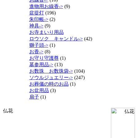
進物用お線香->
(9)
盆提灯
(196)
朱印帳->
(2)
神具->
(9)
お寺まいり用品
ロウソク キャンドル->
(42)
獅子頭->
(1)
お香->
(8)
お守り守護尊
(1)
墓参用品->
(13)
お数珠 お数珠袋->
(104)
ソウルジュエリー->
(247)
お葬儀の時のお品
(1)
お盆用品
(3)
扇子
(1)
仏花