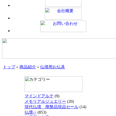
トップ
»
商品紹介
»
仏壇用お仏具
マインドアルテ
(9)
メモリアルジュエリー
(20)
現代仏壇 廃盤品現品セール
(14)
仏壇->
(853)