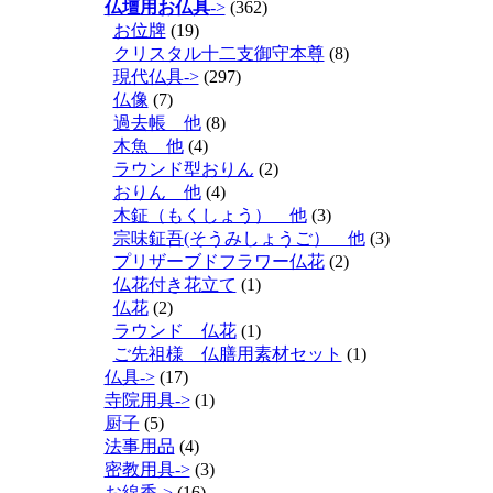
仏壇用お仏具
->
(362)
お位牌
(19)
クリスタル十二支御守本尊
(8)
現代仏具->
(297)
仏像
(7)
過去帳 他
(8)
木魚 他
(4)
ラウンド型おりん
(2)
おりん 他
(4)
木鉦（もくしょう） 他
(3)
宗味鉦吾(そうみしょうご） 他
(3)
プリザーブドフラワー仏花
(2)
仏花付き花立て
(1)
仏花
(2)
ラウンド 仏花
(1)
ご先祖様 仏膳用素材セット
(1)
仏具->
(17)
寺院用具->
(1)
厨子
(5)
法事用品
(4)
密教用具->
(3)
お線香->
(16)