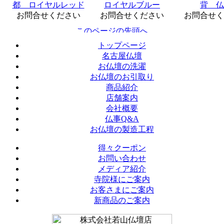
都 ロイヤルレッド
ロイヤルブルー
背 仏
お問合せください
お問合せください
お問合せく
トップページ
名古屋仏壇
お仏壇の洗濯
お仏壇のお引取り
商品紹介
店舗案内
会社概要
仏事Q&A
お仏壇の製造工程
得々クーポン
お問い合わせ
メディア紹介
寺院様にご案内
お客さまにご案内
新商品のご案内