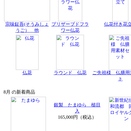
宗味鉦吾(そうみしょ
プリザーブドフラ
仏花付き花
うご） 他
ワー仏花
仏花
ラウンド 仏花
ご先祖様 仏膳用
ト
8月 の新着商品
銀製 たまゆら 槌目
入
165,000円（税込）