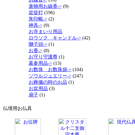
進物用お線香->
(9)
盆提灯
(196)
朱印帳->
(2)
神具->
(9)
お寺まいり用品
ロウソク キャンドル->
(42)
獅子頭->
(1)
お香->
(8)
お守り守護尊
(1)
墓参用品->
(13)
お数珠 お数珠袋->
(104)
ソウルジュエリー->
(247)
お葬儀の時のお品
(1)
お盆用品
(3)
扇子
(1)
仏壇用お仏具