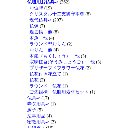
仏壇用お仏具
->
(362)
お位牌
(19)
クリスタル十二支御守本尊
(8)
現代仏具->
(297)
仏像
(7)
過去帳 他
(8)
木魚 他
(4)
ラウンド型おりん
(2)
おりん 他
(4)
木鉦（もくしょう） 他
(3)
宗味鉦吾(そうみしょうご） 他
(3)
プリザーブドフラワー仏花
(2)
仏花付き花立て
(1)
仏花
(2)
ラウンド 仏花
(1)
ご先祖様 仏膳用素材セット
(1)
仏具->
(17)
寺院用具->
(1)
厨子
(5)
法事用品
(4)
密教用具->
(3)
お線香->
(16)