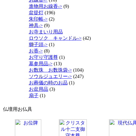
進物用お線香->
(9)
盆提灯
(196)
朱印帳->
(2)
神具->
(9)
お寺まいり用品
ロウソク キャンドル->
(42)
獅子頭->
(1)
お香->
(8)
お守り守護尊
(1)
墓参用品->
(13)
お数珠 お数珠袋->
(104)
ソウルジュエリー->
(247)
お葬儀の時のお品
(1)
お盆用品
(3)
扇子
(1)
仏壇用お仏具