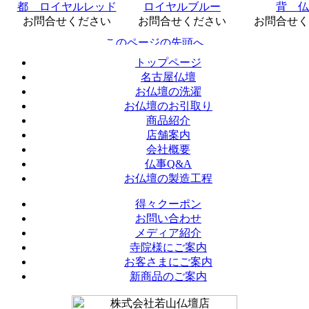
都 ロイヤルレッド
ロイヤルブルー
背 仏
お問合せください
お問合せください
お問合せく
トップページ
名古屋仏壇
お仏壇の洗濯
お仏壇のお引取り
商品紹介
店舗案内
会社概要
仏事Q&A
お仏壇の製造工程
得々クーポン
お問い合わせ
メディア紹介
寺院様にご案内
お客さまにご案内
新商品のご案内