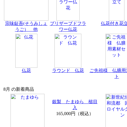
宗味鉦吾(そうみしょ
プリザーブドフラ
仏花付き花
うご） 他
ワー仏花
仏花
ラウンド 仏花
ご先祖様 仏膳用
ト
8月 の新着商品
銀製 たまゆら 槌目
入
165,000円（税込）