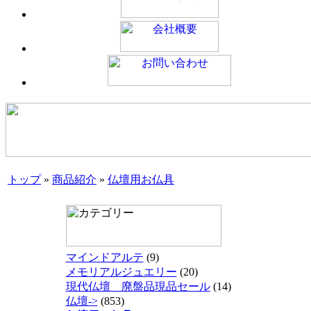
トップ
»
商品紹介
»
仏壇用お仏具
マインドアルテ
(9)
メモリアルジュエリー
(20)
現代仏壇 廃盤品現品セール
(14)
仏壇->
(853)