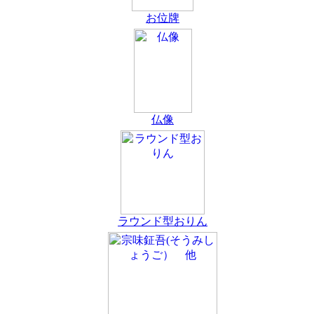
お位牌
仏像
ラウンド型おりん