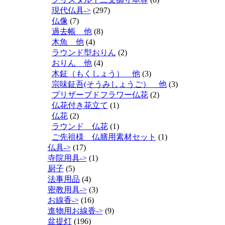
現代仏具->
(297)
仏像
(7)
過去帳 他
(8)
木魚 他
(4)
ラウンド型おりん
(2)
おりん 他
(4)
木鉦（もくしょう） 他
(3)
宗味鉦吾(そうみしょうご） 他
(3)
プリザーブドフラワー仏花
(2)
仏花付き花立て
(1)
仏花
(2)
ラウンド 仏花
(1)
ご先祖様 仏膳用素材セット
(1)
仏具->
(17)
寺院用具->
(1)
厨子
(5)
法事用品
(4)
密教用具->
(3)
お線香->
(16)
進物用お線香->
(9)
盆提灯
(196)