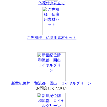
仏花付き花立て
ご先祖様 仏膳用素材セット
新世紀位牌 和流都 回出 ロイヤルグリーン
お問合せください