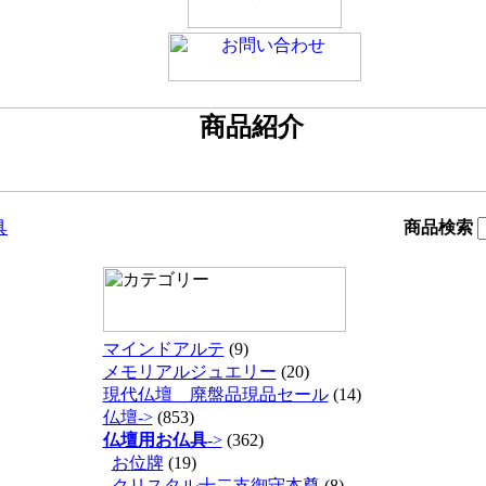
具
商品検索
マインドアルテ
(9)
メモリアルジュエリー
(20)
現代仏壇 廃盤品現品セール
(14)
仏壇->
(853)
仏壇用お仏具
->
(362)
お位牌
(19)
クリスタル十二支御守本尊
(8)