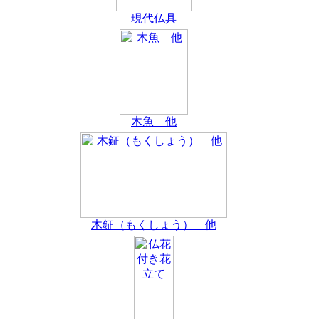
現代仏具
木魚 他
木鉦（もくしょう） 他