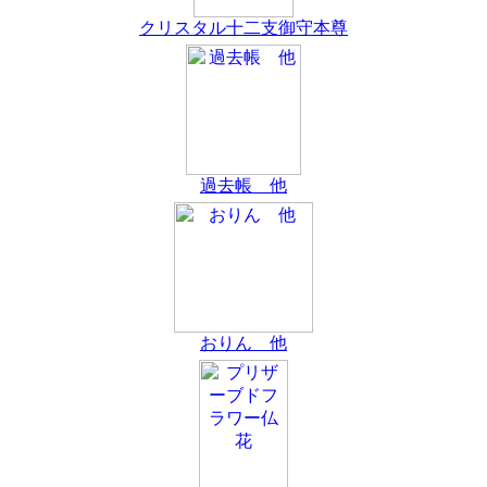
クリスタル十二支御守本尊
過去帳 他
おりん 他