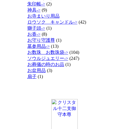
朱印帳->
(2)
神具->
(9)
お寺まいり用品
ロウソク キャンドル->
(42)
獅子頭->
(1)
お香->
(8)
お守り守護尊
(1)
墓参用品->
(13)
お数珠 お数珠袋->
(104)
ソウルジュエリー->
(247)
お葬儀の時のお品
(1)
お盆用品
(3)
扇子
(1)