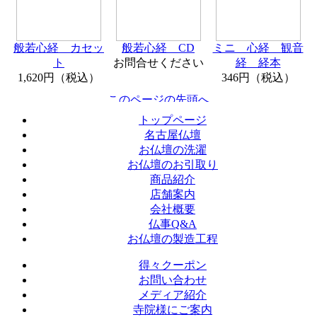
般若心経 カセッ
般若心経 CD
ミニ 心経 観音
ト
お問合せください
経 経本
1,620円（税込）
346円（税込）
トップページ
名古屋仏壇
お仏壇の洗濯
お仏壇のお引取り
商品紹介
店舗案内
会社概要
仏事Q&A
お仏壇の製造工程
得々クーポン
お問い合わせ
メディア紹介
寺院様にご案内