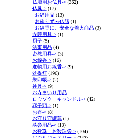
仏壇用お仏具->
(362)
仏具
->
(17)
お経用品
(13)
お飾りずみ仏膳
(1)
お線香に、安全な着火商品
(3)
寺院用具->
(1)
厨子
(5)
法事用品
(4)
密教用具->
(3)
お線香->
(16)
進物用お線香->
(9)
盆提灯
(196)
朱印帳->
(2)
神具->
(9)
お寺まいり用品
ロウソク キャンドル->
(42)
獅子頭->
(1)
お香->
(8)
お守り守護尊
(1)
墓参用品->
(13)
お数珠 お数珠袋->
(104)
ソウルジュエリー->
(247)