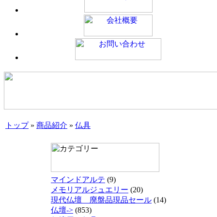
トップ
»
商品紹介
»
仏具
マインドアルテ
(9)
メモリアルジュエリー
(20)
現代仏壇 廃盤品現品セール
(14)
仏壇->
(853)