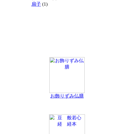
扇子
(1)
お飾りずみ仏膳