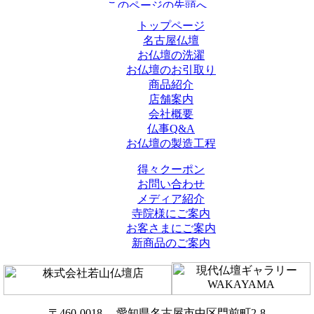
トップページ
名古屋仏壇
お仏壇の洗濯
お仏壇のお引取り
商品紹介
店舗案内
会社概要
仏事Q&A
お仏壇の製造工程
得々クーポン
お問い合わせ
メディア紹介
寺院様にご案内
お客さまにご案内
新商品のご案内
〒460-0018 愛知県名古屋市中区門前町2-8