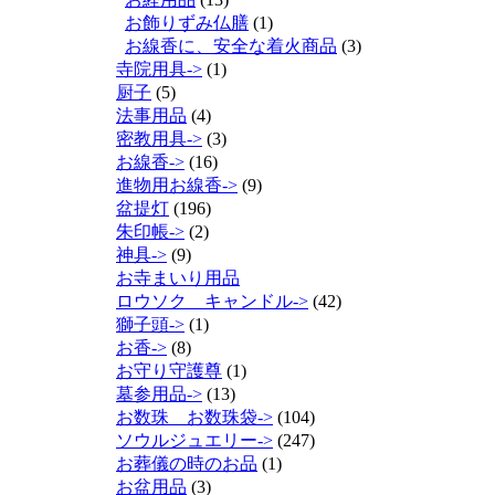
お飾りずみ仏膳
(1)
お線香に、安全な着火商品
(3)
寺院用具->
(1)
厨子
(5)
法事用品
(4)
密教用具->
(3)
お線香->
(16)
進物用お線香->
(9)
盆提灯
(196)
朱印帳->
(2)
神具->
(9)
お寺まいり用品
ロウソク キャンドル->
(42)
獅子頭->
(1)
お香->
(8)
お守り守護尊
(1)
墓参用品->
(13)
お数珠 お数珠袋->
(104)
ソウルジュエリー->
(247)
お葬儀の時のお品
(1)
お盆用品
(3)