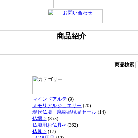
商品検索
マインドアルテ
(9)
メモリアルジュエリー
(20)
現代仏壇 廃盤品現品セール
(14)
仏壇->
(853)
仏壇用お仏具->
(362)
仏具
->
(17)
お経用品
(13)