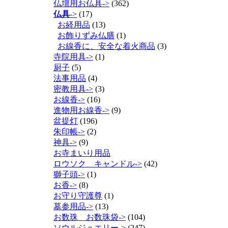
仏壇用お仏具->
(362)
仏具
->
(17)
お経用品
(13)
お飾りずみ仏膳
(1)
お線香に、安全な着火商品
(3)
寺院用具->
(1)
厨子
(5)
法事用品
(4)
密教用具->
(3)
お線香->
(16)
進物用お線香->
(9)
盆提灯
(196)
朱印帳->
(2)
神具->
(9)
お寺まいり用品
ロウソク キャンドル->
(42)
獅子頭->
(1)
お香->
(8)
お守り守護尊
(1)
墓参用品->
(13)
お数珠 お数珠袋->
(104)
ソウルジュエリー->
(247)