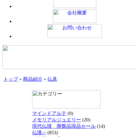
トップ
»
商品紹介
»
仏具
マインドアルテ
(9)
メモリアルジュエリー
(20)
現代仏壇 廃盤品現品セール
(14)
仏壇->
(853)