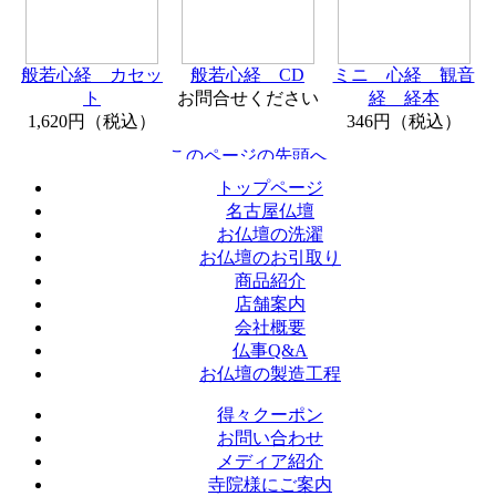
般若心経 カセッ
般若心経 CD
ミニ 心経 観音
ト
お問合せください
経 経本
1,620円（税込）
346円（税込）
トップページ
名古屋仏壇
お仏壇の洗濯
お仏壇のお引取り
商品紹介
店舗案内
会社概要
仏事Q&A
お仏壇の製造工程
得々クーポン
お問い合わせ
メディア紹介
寺院様にご案内