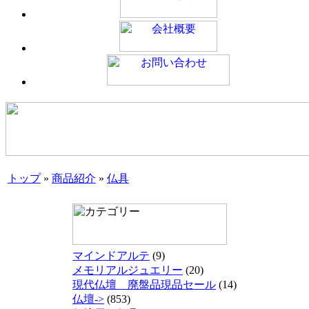
トップ
»
商品紹介
»
仏具
マインドアルテ
(9)
メモリアルジュエリー
(20)
現代仏壇 廃盤品現品セール
(14)
仏壇->
(853)