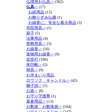
仏壇用お仏具->
(362)
仏具
->
(17)
お経用品
(13)
お飾りずみ仏膳
(1)
お線香に、安全な着火商品
(3)
寺院用具->
(1)
厨子
(5)
法事用品
(4)
密教用具->
(3)
お線香->
(16)
進物用お線香->
(9)
盆提灯
(196)
朱印帳->
(2)
神具->
(9)
お寺まいり用品
ロウソク キャンドル->
(42)
獅子頭->
(1)
お香->
(8)
お守り守護尊
(1)
墓参用品->
(13)
お数珠 お数珠袋->
(104)
ソウルジュエリー->
(247)