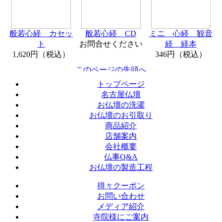
般若心経 カセッ
般若心経 CD
ミニ 心経 観音
ト
お問合せください
経 経本
1,620円（税込）
346円（税込）
トップページ
名古屋仏壇
お仏壇の洗濯
お仏壇のお引取り
商品紹介
店舗案内
会社概要
仏事Q&A
お仏壇の製造工程
得々クーポン
お問い合わせ
メディア紹介
寺院様にご案内