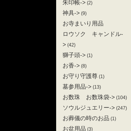
朱印帳->
(2)
神具->
(9)
お寺まいり用品
ロウソク キャンドル-
>
(42)
獅子頭->
(1)
お香->
(8)
お守り守護尊
(1)
墓参用品->
(13)
お数珠 お数珠袋->
(104)
ソウルジュエリー->
(247)
お葬儀の時のお品
(1)
お盆用品
(3)