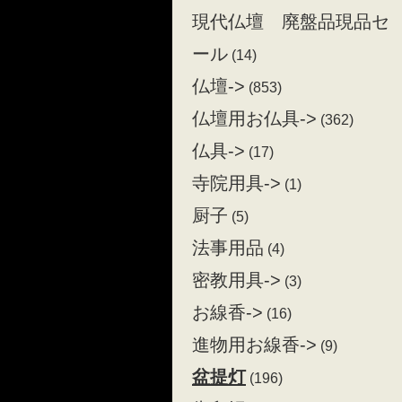
現代仏壇 廃盤品現品セ
ール
(14)
仏壇->
(853)
仏壇用お仏具->
(362)
仏具->
(17)
寺院用具->
(1)
厨子
(5)
法事用品
(4)
密教用具->
(3)
お線香->
(16)
進物用お線香->
(9)
盆提灯
(196)