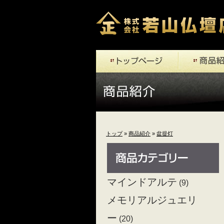
トップ
»
商品紹介
»
盆提灯
マインドアルテ
(9)
メモリアルジュエリ
ー
(20)