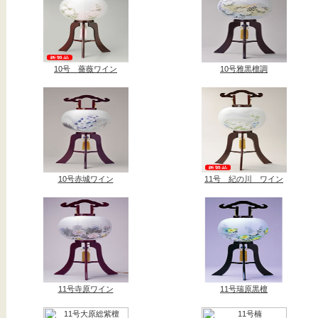
10号 薔薇ワイン
10号雅黒檀調
10号赤城ワイン
11号 紀の川 ワイン
11号寺原ワイン
11号瑞原黒檀