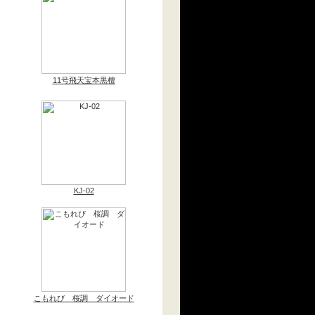
11号飛天宝本黒檀
KJ-02
こもれび 桜調 ダイオード