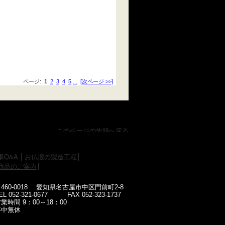
ページ:
1
2
3
4
5
...
[次ページ >>]
事Q&A
お仏壇の製造工程
商品のご案内
460-0018 愛知県名古屋市中区門前町2-8
EL 052-321-0677 FAX 052-323-1737
業時間 9：00～18：00
年中無休