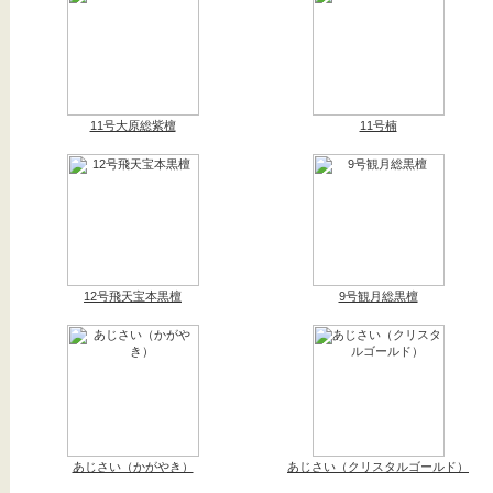
11号大原総紫檀
11号楠
12号飛天宝本黒檀
9号観月総黒檀
あじさい（かがやき）
あじさい（クリスタルゴールド）