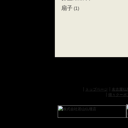
扇子
(1)
トップページ
名古屋仏
得々クーポ