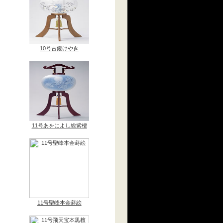
10号古鏡けやき
11号あをによし総紫檀
11号聖峰本金蒔絵