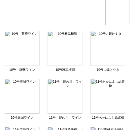
10号 薔薇ワイン
10号雅黒檀調
10号古鏡けやき
10号赤城ワイン
11号 紀の川 ワイン
11号あをによし総紫檀