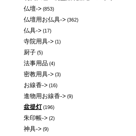
仏壇->
(853)
仏壇用お仏具->
(362)
仏具->
(17)
寺院用具->
(1)
厨子
(5)
法事用品
(4)
密教用具->
(3)
お線香->
(16)
進物用お線香->
(9)
盆提灯
(196)
朱印帳->
(2)
神具->
(9)