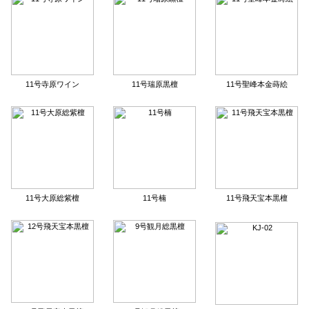
11号寺原ワイン
11号瑞原黒檀
11号聖峰本金蒔絵
11号大原総紫檀
11号楠
11号飛天宝本黒檀