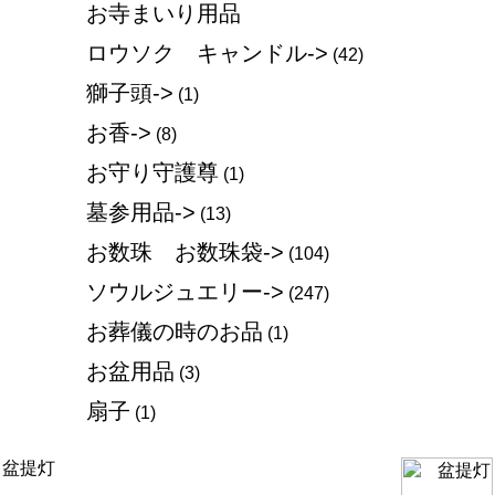
お寺まいり用品
ロウソク キャンドル->
(42)
獅子頭->
(1)
お香->
(8)
お守り守護尊
(1)
墓参用品->
(13)
お数珠 お数珠袋->
(104)
ソウルジュエリー->
(247)
お葬儀の時のお品
(1)
お盆用品
(3)
扇子
(1)
盆提灯