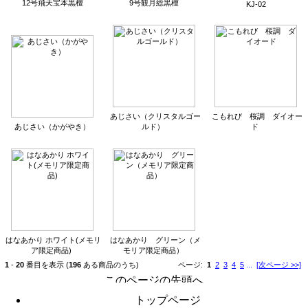
12号飛天宝本黒檀
9号観月総黒檀
KJ-02
あじさい（クリスタルゴー
こもれび 桜調 ダイオー
あじさい（かがやき）
ルド）
ド
はなあかり ホワイト(メモリ
はなあかり グリーン（メ
ア限定商品)
モリア限定商品）
1
-
20
番目を表示 (
196
ある商品のうち)
ページ:
1
2
3
4
5
...
[次ページ >>]
トップページ