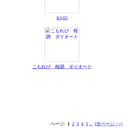
KJ-02
こもれび 桜調 ダイオード
ページ:
1
2
3
4
5
...
[次ページ >>]