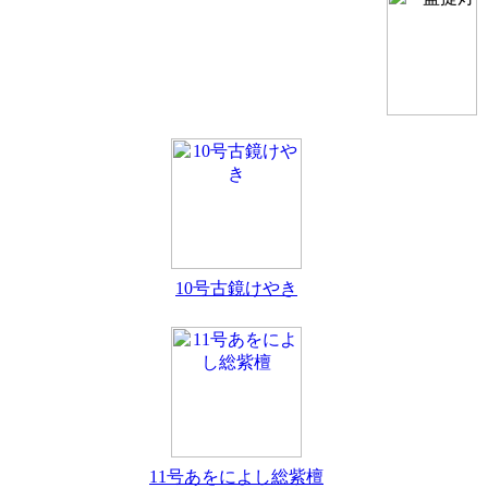
10号古鏡けやき
11号あをによし総紫檀