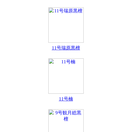
11号瑞原黒檀
11号楠