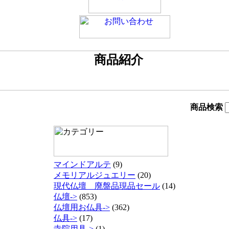
商品検索
マインドアルテ
(9)
メモリアルジュエリー
(20)
現代仏壇 廃盤品現品セール
(14)
仏壇->
(853)
仏壇用お仏具->
(362)
仏具->
(17)
寺院用具->
(1)