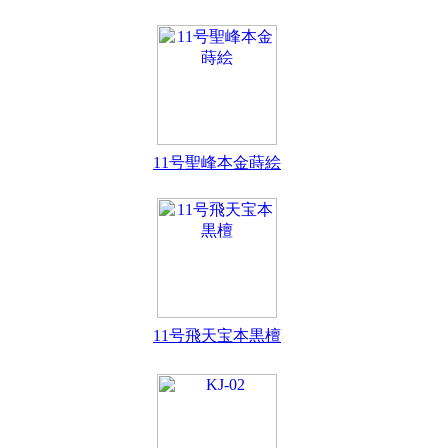
11号聖峰本金蒔絵
11号飛天宝本黒檀