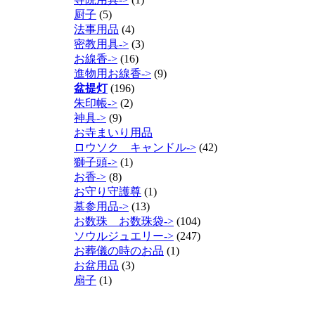
厨子
(5)
法事用品
(4)
密教用具->
(3)
お線香->
(16)
進物用お線香->
(9)
盆提灯
(196)
朱印帳->
(2)
神具->
(9)
お寺まいり用品
ロウソク キャンドル->
(42)
獅子頭->
(1)
お香->
(8)
お守り守護尊
(1)
墓参用品->
(13)
お数珠 お数珠袋->
(104)
ソウルジュエリー->
(247)
お葬儀の時のお品
(1)
お盆用品
(3)
扇子
(1)