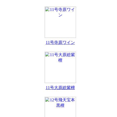
11号寺原ワイン
11号大原総紫檀