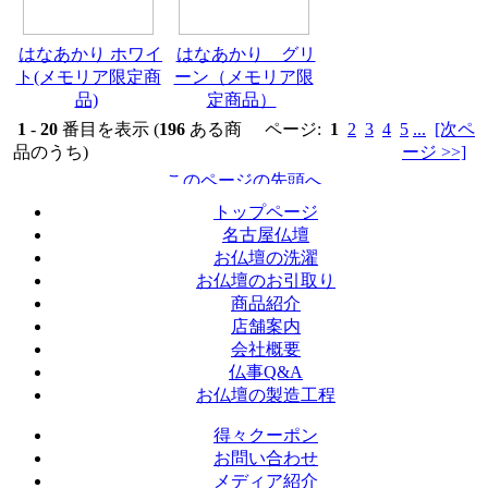
はなあかり ホワイ
はなあかり グリ
ト(メモリア限定商
ーン（メモリア限
品)
定商品）
1
-
20
番目を表示 (
196
ある商
ページ:
1
2
3
4
5
...
[次ペ
品のうち)
ージ >>]
トップページ
名古屋仏壇
お仏壇の洗濯
お仏壇のお引取り
商品紹介
店舗案内
会社概要
仏事Q&A
お仏壇の製造工程
得々クーポン
お問い合わせ
メディア紹介