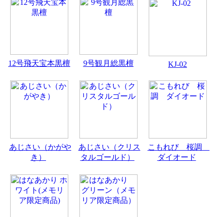
12号飛天宝本黒檀
9号観月総黒檀
KJ-02
あじさい（かがや
あじさい（クリス
こもれび 桜調
き）
タルゴールド）
ダイオード