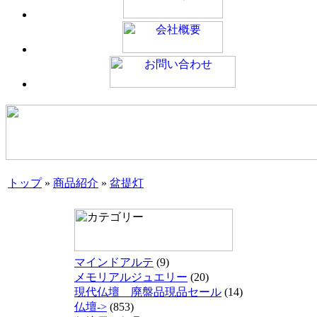
トップ
»
商品紹介
»
盆提灯
マインドアルテ
(9)
メモリアルジュエリー
(20)
現代仏壇 廃盤品現品セール
(14)
仏壇->
(853)