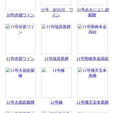
11号 紀の川 ワ
11号あをによし総
10号赤城ワイン
イン
紫檀
11号寺原ワイン
11号瑞原黒檀
11号聖峰本金蒔絵
11号大原総紫檀
11号楠
11号飛天宝本黒檀