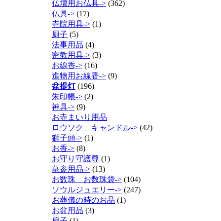
仏壇用お仏具->
(362)
仏具->
(17)
寺院用具->
(1)
厨子
(5)
法事用品
(4)
密教用具->
(3)
お線香->
(16)
進物用お線香->
(9)
盆提灯
(196)
朱印帳->
(2)
神具->
(9)
お寺まいり用品
ロウソク キャンドル->
(42)
獅子頭->
(1)
お香->
(8)
お守り守護尊
(1)
墓参用品->
(13)
お数珠 お数珠袋->
(104)
ソウルジュエリー->
(247)
お葬儀の時のお品
(1)
お盆用品
(3)
扇子
(1)