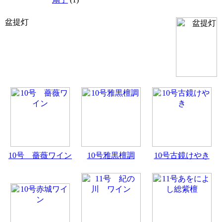
盆提灯
10号 薔薇ワイン
10号雅黒檀調
10号古鏡けやき