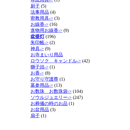
厨子
(5)
法事用品
(4)
密教用具->
(3)
お線香->
(16)
進物用お線香->
(9)
盆提灯
(196)
朱印帳->
(2)
神具->
(9)
お寺まいり用品
ロウソク キャンドル->
(42)
獅子頭->
(1)
お香->
(8)
お守り守護尊
(1)
墓参用品->
(13)
お数珠 お数珠袋->
(104)
ソウルジュエリー->
(247)
お葬儀の時のお品
(1)
お盆用品
(3)
扇子
(1)