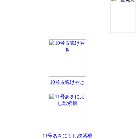
10号古鏡けやき
11号あをによし総紫檀