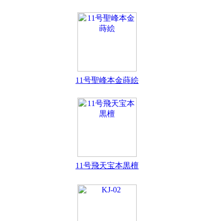
11号聖峰本金蒔絵
11号飛天宝本黒檀