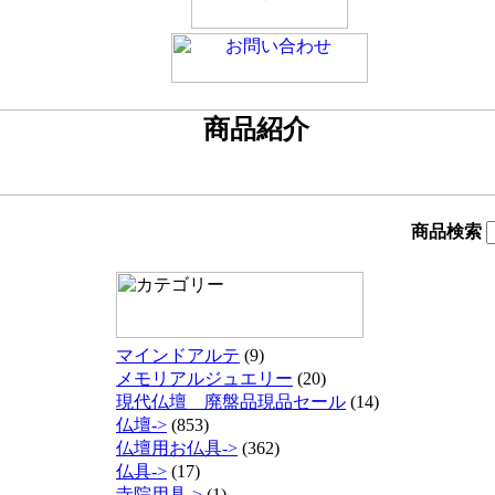
商品検索
マインドアルテ
(9)
メモリアルジュエリー
(20)
現代仏壇 廃盤品現品セール
(14)
仏壇->
(853)
仏壇用お仏具->
(362)
仏具->
(17)
寺院用具->
(1)