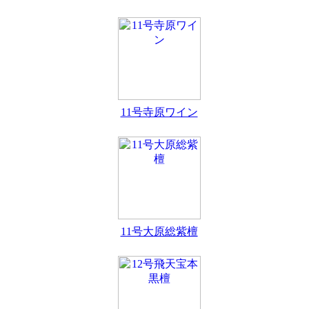
11号寺原ワイン
11号大原総紫檀