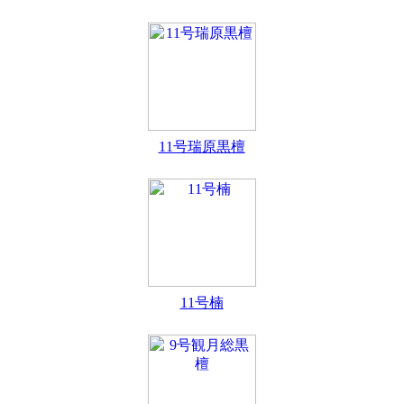
11号瑞原黒檀
11号楠