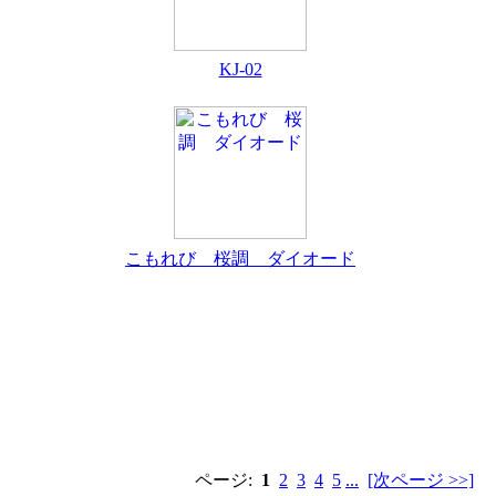
KJ-02
こもれび 桜調 ダイオード
ページ:
1
2
3
4
5
...
[次ページ >>]