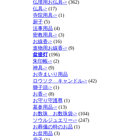
仏壇用お仏具->
(362)
仏具->
(17)
寺院用具->
(1)
厨子
(5)
法事用品
(4)
密教用具->
(3)
お線香->
(16)
進物用お線香->
(9)
盆提灯
(196)
朱印帳->
(2)
神具->
(9)
お寺まいり用品
ロウソク キャンドル->
(42)
獅子頭->
(1)
お香->
(8)
お守り守護尊
(1)
墓参用品->
(13)
お数珠 お数珠袋->
(104)
ソウルジュエリー->
(247)
お葬儀の時のお品
(1)
お盆用品
(3)
扇子
(1)