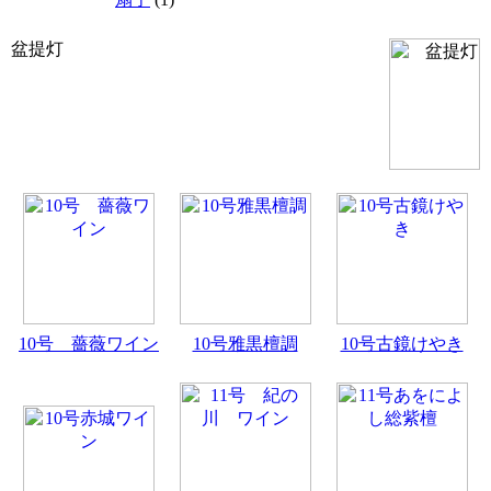
盆提灯
10号 薔薇ワイン
10号雅黒檀調
10号古鏡けやき