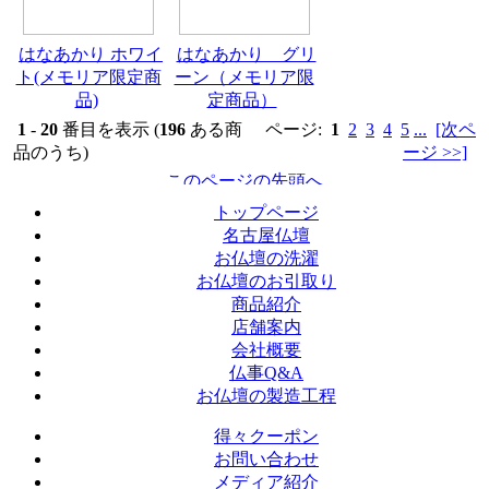
はなあかり ホワイ
はなあかり グリ
ト(メモリア限定商
ーン（メモリア限
品)
定商品）
1
-
20
番目を表示 (
196
ある商
ページ:
1
2
3
4
5
...
[次ペ
品のうち)
ージ >>]
トップページ
名古屋仏壇
お仏壇の洗濯
お仏壇のお引取り
商品紹介
店舗案内
会社概要
仏事Q&A
お仏壇の製造工程
得々クーポン
お問い合わせ
メディア紹介