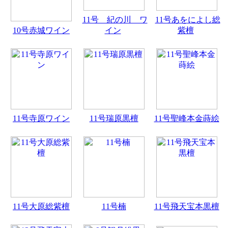
11号 紀の川 ワ
11号あをによし総
10号赤城ワイン
イン
紫檀
11号寺原ワイン
11号瑞原黒檀
11号聖峰本金蒔絵
11号大原総紫檀
11号楠
11号飛天宝本黒檀