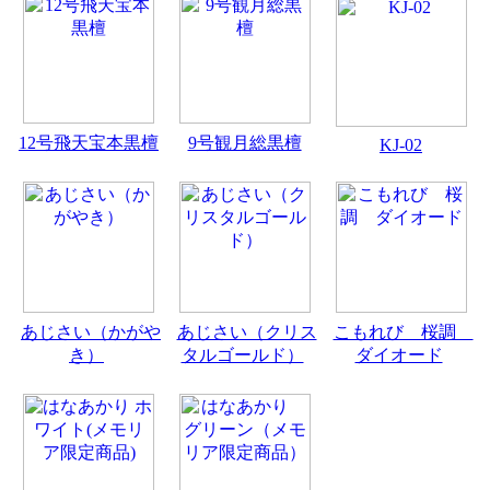
12号飛天宝本黒檀
9号観月総黒檀
KJ-02
あじさい（かがや
あじさい（クリス
こもれび 桜調
き）
タルゴールド）
ダイオード