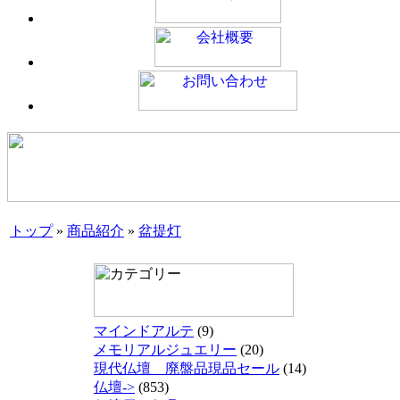
トップ
»
商品紹介
»
盆提灯
マインドアルテ
(9)
メモリアルジュエリー
(20)
現代仏壇 廃盤品現品セール
(14)
仏壇->
(853)