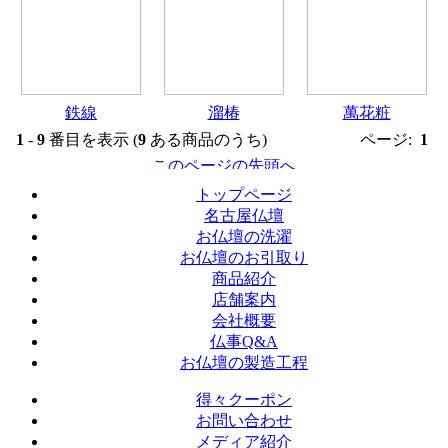
鉄線
溜椿
萬花粧
1
-
9
番目を表示 (
9
ある商品のうち)
ページ:
1
トップページ
名古屋仏壇
お仏壇の洗濯
お仏壇のお引取り
商品紹介
店舗案内
会社概要
仏事Q&A
お仏壇の製造工程
得々クーポン
お問い合わせ
メディア紹介