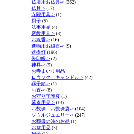
仏壇用お仏具->
(362)
仏具->
(17)
寺院用具->
(1)
厨子
(5)
法事用品
(4)
密教用具->
(3)
お線香->
(16)
進物用お線香->
(9)
盆提灯
(196)
朱印帳->
(2)
神具->
(9)
お寺まいり用品
ロウソク キャンドル->
(42)
獅子頭->
(1)
お香->
(8)
お守り守護尊
(1)
墓参用品->
(13)
お数珠 お数珠袋->
(104)
ソウルジュエリー->
(247)
お葬儀の時のお品
(1)
お盆用品
(3)
扇子
(1)