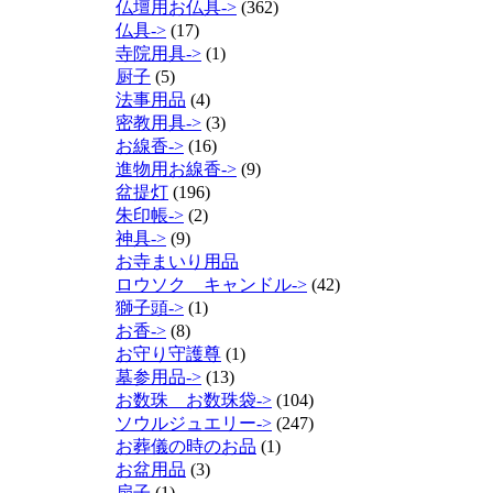
仏壇用お仏具->
(362)
仏具->
(17)
寺院用具->
(1)
厨子
(5)
法事用品
(4)
密教用具->
(3)
お線香->
(16)
進物用お線香->
(9)
盆提灯
(196)
朱印帳->
(2)
神具->
(9)
お寺まいり用品
ロウソク キャンドル->
(42)
獅子頭->
(1)
お香->
(8)
お守り守護尊
(1)
墓参用品->
(13)
お数珠 お数珠袋->
(104)
ソウルジュエリー->
(247)
お葬儀の時のお品
(1)
お盆用品
(3)
扇子
(1)