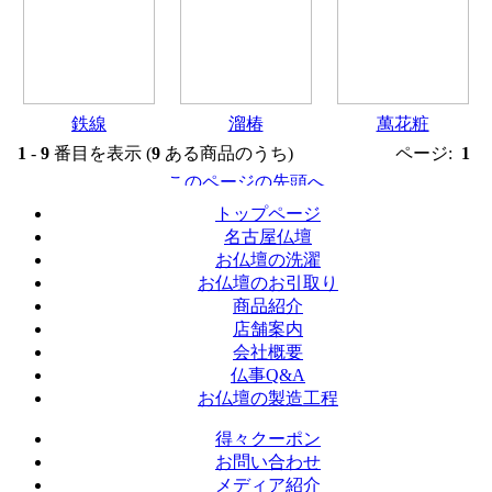
鉄線
溜椿
萬花粧
1
-
9
番目を表示 (
9
ある商品のうち)
ページ:
1
トップページ
名古屋仏壇
お仏壇の洗濯
お仏壇のお引取り
商品紹介
店舗案内
会社概要
仏事Q&A
お仏壇の製造工程
得々クーポン
お問い合わせ
メディア紹介