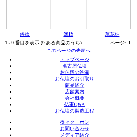
鉄線
溜椿
萬花粧
1
-
9
番目を表示 (
9
ある商品のうち)
ページ:
1
トップページ
名古屋仏壇
お仏壇の洗濯
お仏壇のお引取り
商品紹介
店舗案内
会社概要
仏事Q&A
お仏壇の製造工程
得々クーポン
お問い合わせ
メディア紹介