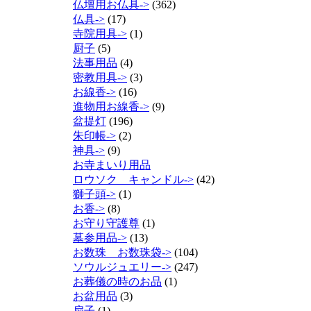
仏壇用お仏具->
(362)
仏具->
(17)
寺院用具->
(1)
厨子
(5)
法事用品
(4)
密教用具->
(3)
お線香->
(16)
進物用お線香->
(9)
盆提灯
(196)
朱印帳->
(2)
神具->
(9)
お寺まいり用品
ロウソク キャンドル->
(42)
獅子頭->
(1)
お香->
(8)
お守り守護尊
(1)
墓参用品->
(13)
お数珠 お数珠袋->
(104)
ソウルジュエリー->
(247)
お葬儀の時のお品
(1)
お盆用品
(3)
扇子
(1)