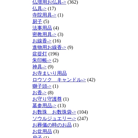
仏壇用お仏具->
(362)
仏具->
(17)
寺院用具->
(1)
厨子
(5)
法事用品
(4)
密教用具->
(3)
お線香->
(16)
進物用お線香->
(9)
盆提灯
(196)
朱印帳->
(2)
神具->
(9)
お寺まいり用品
ロウソク キャンドル->
(42)
獅子頭->
(1)
お香->
(8)
お守り守護尊
(1)
墓参用品->
(13)
お数珠 お数珠袋->
(104)
ソウルジュエリー->
(247)
お葬儀の時のお品
(1)
お盆用品
(3)
扇子
(1)