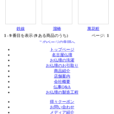
鉄線
溜椿
萬花粧
1
-
9
番目を表示 (
9
ある商品のうち)
ページ:
1
トップページ
名古屋仏壇
お仏壇の洗濯
お仏壇のお引取り
商品紹介
店舗案内
会社概要
仏事Q&A
お仏壇の製造工程
得々クーポン
お問い合わせ
メディア紹介