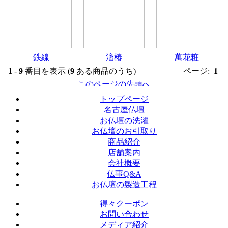
鉄線
溜椿
萬花粧
1
-
9
番目を表示 (
9
ある商品のうち)
ページ:
1
トップページ
名古屋仏壇
お仏壇の洗濯
お仏壇のお引取り
商品紹介
店舗案内
会社概要
仏事Q&A
お仏壇の製造工程
得々クーポン
お問い合わせ
メディア紹介