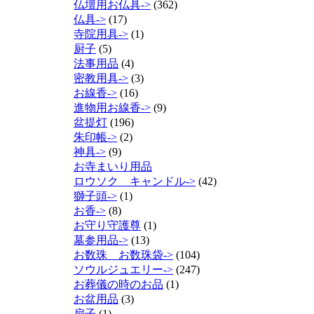
仏壇用お仏具->
(362)
仏具->
(17)
寺院用具->
(1)
厨子
(5)
法事用品
(4)
密教用具->
(3)
お線香->
(16)
進物用お線香->
(9)
盆提灯
(196)
朱印帳->
(2)
神具->
(9)
お寺まいり用品
ロウソク キャンドル->
(42)
獅子頭->
(1)
お香->
(8)
お守り守護尊
(1)
墓参用品->
(13)
お数珠 お数珠袋->
(104)
ソウルジュエリー->
(247)
お葬儀の時のお品
(1)
お盆用品
(3)
扇子
(1)