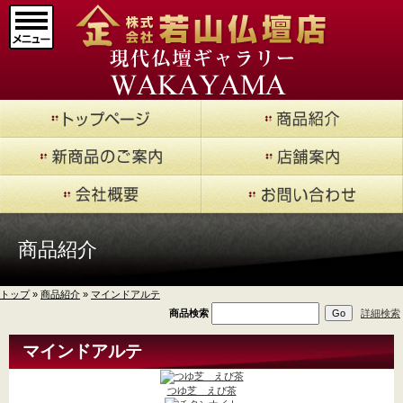
マインドアルテ
(9)
メモリアルジュエリ
ー
(20)
現代仏壇 廃盤品現品セ
ール
(14)
仏壇->
(853)
商品紹介
仏壇用お仏具->
(362)
トップ
»
商品紹介
»
マインドアルテ
仏具->
(17)
商品検索
詳細検索
寺院用具->
(1)
マインドアルテ
厨子
(5)
つゆ芝 えび茶