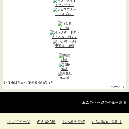
法事用品
(4)
チタンナイト
密教用具->
(3)
ラピスブルー
お線香->
(16)
花と蝶
進物用お線香->
(9)
月うさぎ ボタン
盆提灯
(196)
千羽鶴 花紺
朱印帳->
(2)
鉄線
神具->
(9)
溜椿
お寺まいり用品
萬花粧
ロウソク キャンドル-
1
-
9
番目を表示 (
9
ある商品のうち)
ページ:
1
>
(42)
獅子頭->
(1)
お香->
(8)
トップページ
名古屋仏壇
お仏壇の洗濯
お仏壇のお引取り
お守り守護尊
(1)