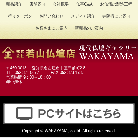
商品紹介
店舗案内
会社概要
仏事Q&A
お仏壇の製造工程
墓参用品->
(13)
得々クーポン
お問い合わせ
メディア紹介
寺院様にご案内
お数珠 お数珠袋->
(104)
ソウルジュエリー->
お客さまにご案内
新商品のご案内
(247)
お葬儀の時のお品
(1)
お盆用品
(3)
扇子
(1)
〒460-0018 愛知県名古屋市中区門前町2-8
TEL 052-321-0677 FAX 052-323-1737
営業時間 9：00～18：00
年中無休
Copyright © WAKAYAMA, co,ltd. All rights reserved.