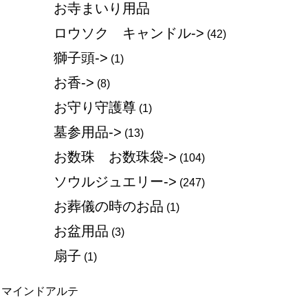
お寺まいり用品
ロウソク キャンドル->
(42)
獅子頭->
(1)
お香->
(8)
お守り守護尊
(1)
墓参用品->
(13)
お数珠 お数珠袋->
(104)
ソウルジュエリー->
(247)
お葬儀の時のお品
(1)
お盆用品
(3)
扇子
(1)
マインドアルテ