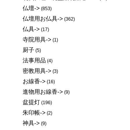
仏壇->
(853)
仏壇用お仏具->
(362)
仏具->
(17)
寺院用具->
(1)
厨子
(5)
法事用品
(4)
密教用具->
(3)
お線香->
(16)
進物用お線香->
(9)
盆提灯
(196)
朱印帳->
(2)
神具->
(9)