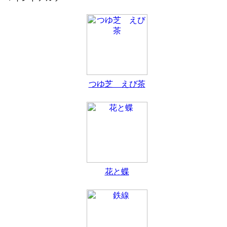
つゆ芝 えび茶
花と蝶