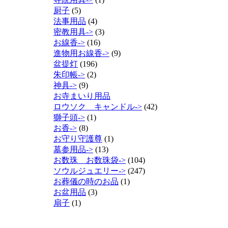
厨子
(5)
法事用品
(4)
密教用具->
(3)
お線香->
(16)
進物用お線香->
(9)
盆提灯
(196)
朱印帳->
(2)
神具->
(9)
お寺まいり用品
ロウソク キャンドル->
(42)
獅子頭->
(1)
お香->
(8)
お守り守護尊
(1)
墓参用品->
(13)
お数珠 お数珠袋->
(104)
ソウルジュエリー->
(247)
お葬儀の時のお品
(1)
お盆用品
(3)
扇子
(1)