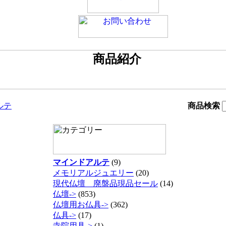
ルテ
商品検索
マインドアルテ
(9)
メモリアルジュエリー
(20)
現代仏壇 廃盤品現品セール
(14)
仏壇->
(853)
仏壇用お仏具->
(362)
仏具->
(17)
寺院用具->
(1)