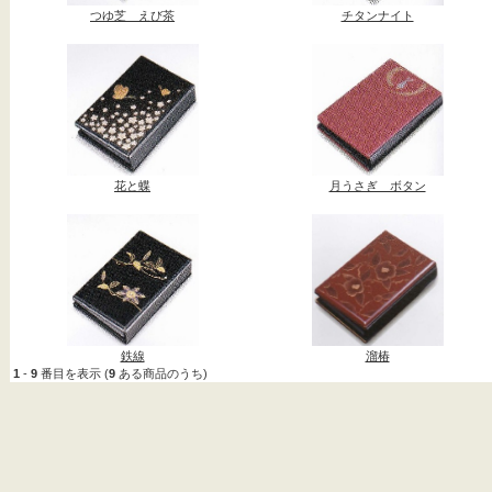
つゆ芝 えび茶
チタンナイト
花と蝶
月うさぎ ボタン
鉄線
溜椿
1
-
9
番目を表示 (
9
ある商品のうち)