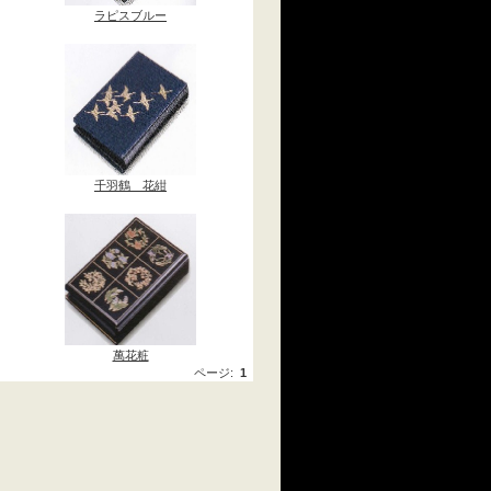
ラピスブルー
千羽鶴 花紺
萬花粧
ページ:
1