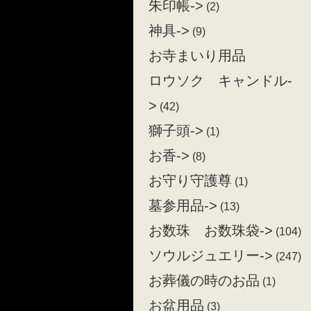
朱印帳->
(2)
神具->
(9)
お寺まいり用品
ロウソク キャンドル-
>
(42)
獅子頭->
(1)
お香->
(8)
お守り守護尊
(1)
墓参用品->
(13)
お数珠 お数珠袋->
(104)
ソウルジュエリー->
(247)
お葬儀の時のお品
(1)
お盆用品
(3)