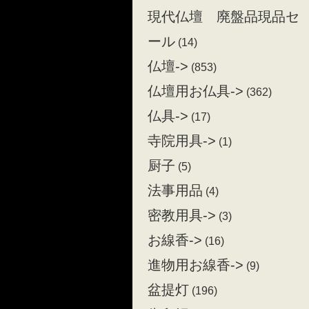
現代仏壇 廃盤品現品セ
ール
(14)
仏壇->
(853)
仏壇用お仏具->
(362)
仏具->
(17)
寺院用具->
(1)
厨子
(5)
法事用品
(4)
密教用具->
(3)
お線香->
(16)
進物用お線香->
(9)
盆提灯
(196)