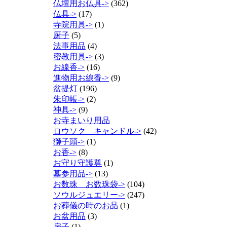
仏壇用お仏具->
(362)
仏具->
(17)
寺院用具->
(1)
厨子
(5)
法事用品
(4)
密教用具->
(3)
お線香->
(16)
進物用お線香->
(9)
盆提灯
(196)
朱印帳->
(2)
神具->
(9)
お寺まいり用品
ロウソク キャンドル->
(42)
獅子頭->
(1)
お香->
(8)
お守り守護尊
(1)
墓参用品->
(13)
お数珠 お数珠袋->
(104)
ソウルジュエリー->
(247)
お葬儀の時のお品
(1)
お盆用品
(3)
扇子
(1)