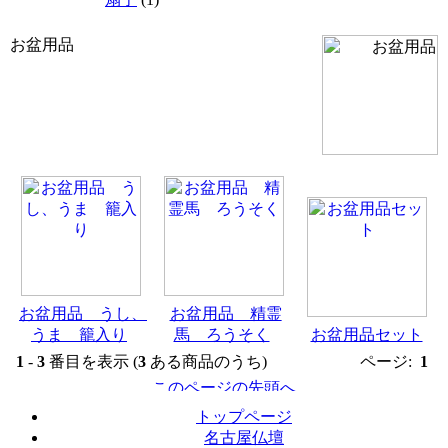
お盆用品
お盆用品 うし、
お盆用品 精霊
うま 籠入り
馬 ろうそく
お盆用品セット
1
-
3
番目を表示 (
3
ある商品のうち)
ページ:
1
トップページ
名古屋仏壇