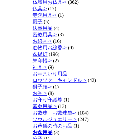
仏壇用お仏具->
(362)
仏具->
(17)
寺院用具->
(1)
厨子
(5)
法事用品
(4)
密教用具->
(3)
お線香->
(16)
進物用お線香->
(9)
盆提灯
(196)
朱印帳->
(2)
神具->
(9)
お寺まいり用品
ロウソク キャンドル->
(42)
獅子頭->
(1)
お香->
(8)
お守り守護尊
(1)
墓参用品->
(13)
お数珠 お数珠袋->
(104)
ソウルジュエリー->
(247)
お葬儀の時のお品
(1)
お盆用品
(3)
扇子
(1)