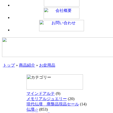
トップ
»
商品紹介
»
お盆用品
マインドアルテ
(9)
メモリアルジュエリー
(20)
現代仏壇 廃盤品現品セール
(14)
仏壇->
(853)