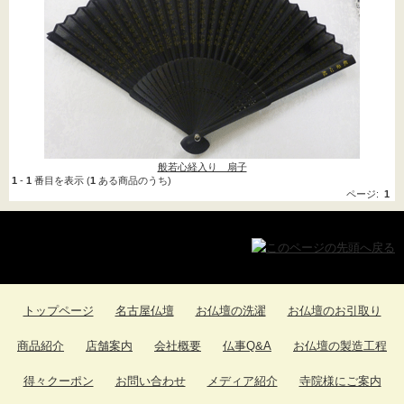
法事用品
(4)
密教用具->
(3)
お線香->
(16)
進物用お線香->
(9)
盆提灯
(196)
朱印帳->
(2)
般若心経入り 扇子
1
-
1
番目を表示 (
1
ある商品のうち)
神具->
ページ:
1
(9)
お寺まいり用品
ロウソク キャンドル-
>
(42)
トップページ
名古屋仏壇
お仏壇の洗濯
お仏壇のお引取り
獅子頭->
(1)
商品紹介
店舗案内
会社概要
仏事Q&A
お仏壇の製造工程
お香->
(8)
得々クーポン
お問い合わせ
メディア紹介
寺院様にご案内
お守り守護尊
(1)