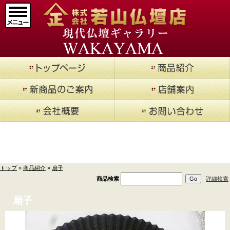
マインドアルテ
(9)
メモリアルジュエリ
ー
(20)
現代仏壇 廃盤品現品セ
ール
(14)
仏壇->
(853)
商品紹介
仏壇用お仏具->
(362)
トップ
»
商品紹介
»
扇子
仏具->
(17)
商品検索
詳細検索
寺院用具->
(1)
扇子
厨子
(5)