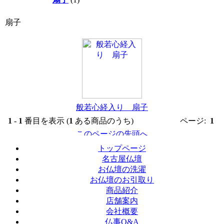
扇子
般若心経入り 扇子
1
-
1
番目を表示 (
1
ある商品のうち)
ページ:
1
トップページ
名古屋仏壇
お仏壇の洗濯
お仏壇のお引取り
商品紹介
店舗案内
会社概要
仏事Q&A