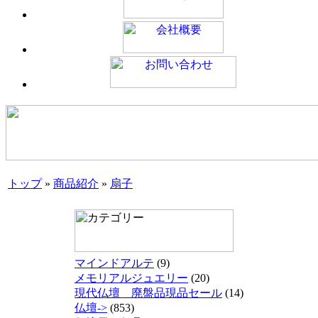
トップ
»
商品紹介
»
扇子
マインドアルテ
(9)
メモリアルジュエリー
(20)
現代仏壇 廃盤品現品セール
(14)
仏壇->
(853)