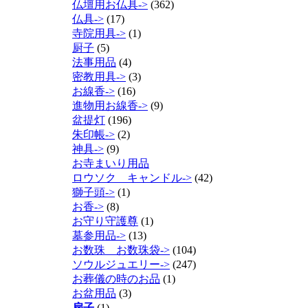
仏壇用お仏具->
(362)
仏具->
(17)
寺院用具->
(1)
厨子
(5)
法事用品
(4)
密教用具->
(3)
お線香->
(16)
進物用お線香->
(9)
盆提灯
(196)
朱印帳->
(2)
神具->
(9)
お寺まいり用品
ロウソク キャンドル->
(42)
獅子頭->
(1)
お香->
(8)
お守り守護尊
(1)
墓参用品->
(13)
お数珠 お数珠袋->
(104)
ソウルジュエリー->
(247)
お葬儀の時のお品
(1)
お盆用品
(3)
扇子
(1)