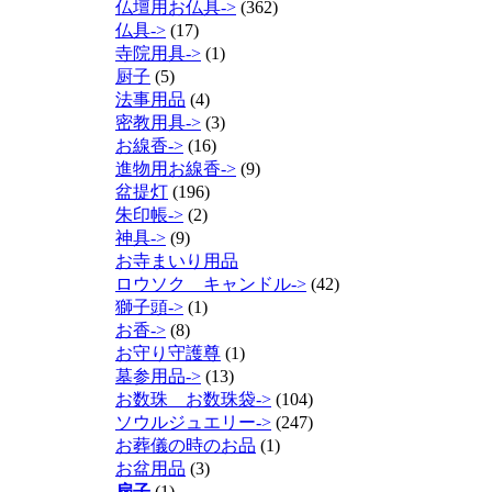
仏壇用お仏具->
(362)
仏具->
(17)
寺院用具->
(1)
厨子
(5)
法事用品
(4)
密教用具->
(3)
お線香->
(16)
進物用お線香->
(9)
盆提灯
(196)
朱印帳->
(2)
神具->
(9)
お寺まいり用品
ロウソク キャンドル->
(42)
獅子頭->
(1)
お香->
(8)
お守り守護尊
(1)
墓参用品->
(13)
お数珠 お数珠袋->
(104)
ソウルジュエリー->
(247)
お葬儀の時のお品
(1)
お盆用品
(3)
扇子
(1)