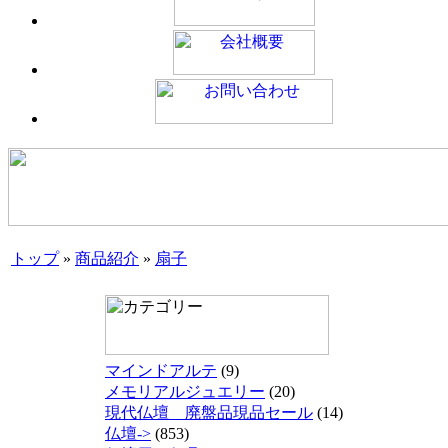
トップ
»
商品紹介
»
扇子
マインドアルテ
(9)
メモリアルジュエリー
(20)
現代仏壇 廃盤品現品セール
(14)
仏壇->
(853)