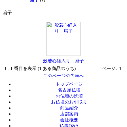
扇子
般若心経入り 扇子
1
-
1
番目を表示 (
1
ある商品のうち)
ページ:
1
トップページ
名古屋仏壇
お仏壇の洗濯
お仏壇のお引取り
商品紹介
店舗案内
会社概要
仏事Q&A