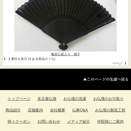
法事用品
(4)
密教用具->
(3)
お線香->
(16)
進物用お線香->
(9)
盆提灯
(196)
朱印帳->
(2)
般若心経入り 扇子
1
-
1
番目を表示 (
1
ある商品のうち)
神具->
(9)
ページ:
1
お寺まいり用品
ロウソク キャンドル-
>
(42)
トップページ
名古屋仏壇
お仏壇の洗濯
お仏壇のお引取り
獅子頭->
(1)
商品紹介
店舗案内
会社概要
仏事Q&A
お仏壇の製造工程
お香->
(8)
得々クーポン
お問い合わせ
メディア紹介
寺院様にご案内
お守り守護尊
(1)