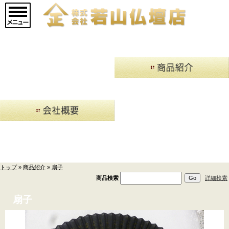
マインドアルテ
(9)
メモリアルジュエリ
ー
(20)
現代仏壇 廃盤品現品セ
ール
(14)
仏壇->
(853)
商品紹介
仏壇用お仏具->
(362)
トップ
»
商品紹介
»
扇子
仏具->
(17)
商品検索
詳細検索
寺院用具->
(1)
扇子
厨子
(5)