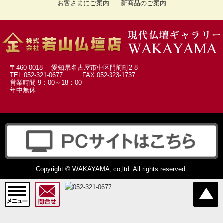
お客さまにご案内
新商品のご案内
墓参用品->
(13)
お数珠 お数珠袋->
(104)
ソウルジュエリー->
(247)
お葬儀の時のお品
(1)
〒460-0018 愛知県名古屋市中区門前町2-8
TEL 052-321-0677 FAX 052-323-1737
お盆用品
(3)
営業時間 9：00～18：00
年中無休
扇子
(1)
Copyright © WAKAYAMA, co,ltd. All rights reserved.