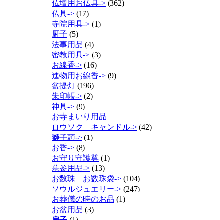
仏壇用お仏具->
(362)
仏具->
(17)
寺院用具->
(1)
厨子
(5)
法事用品
(4)
密教用具->
(3)
お線香->
(16)
進物用お線香->
(9)
盆提灯
(196)
朱印帳->
(2)
神具->
(9)
お寺まいり用品
ロウソク キャンドル->
(42)
獅子頭->
(1)
お香->
(8)
お守り守護尊
(1)
墓参用品->
(13)
お数珠 お数珠袋->
(104)
ソウルジュエリー->
(247)
お葬儀の時のお品
(1)
お盆用品
(3)
扇子
(1)