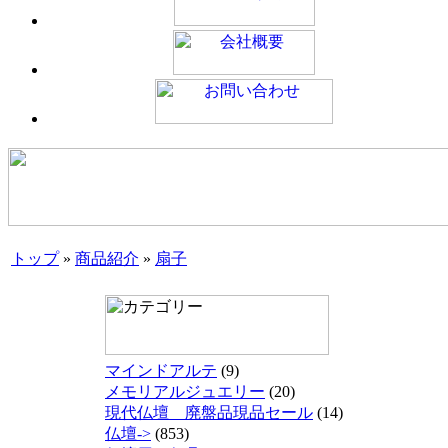
トップ
»
商品紹介
»
扇子
マインドアルテ
(9)
メモリアルジュエリー
(20)
現代仏壇 廃盤品現品セール
(14)
仏壇->
(853)