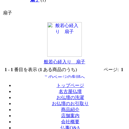
扇子
般若心経入り 扇子
1
-
1
番目を表示 (
1
ある商品のうち)
ページ:
1
トップページ
名古屋仏壇
お仏壇の洗濯
お仏壇のお引取り
商品紹介
店舗案内
会社概要
仏事Q&A