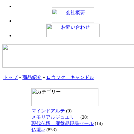
トップ
»
商品紹介
»
ロウソク キャンドル
マインドアルテ
(9)
メモリアルジュエリー
(20)
現代仏壇 廃盤品現品セール
(14)
仏壇->
(853)