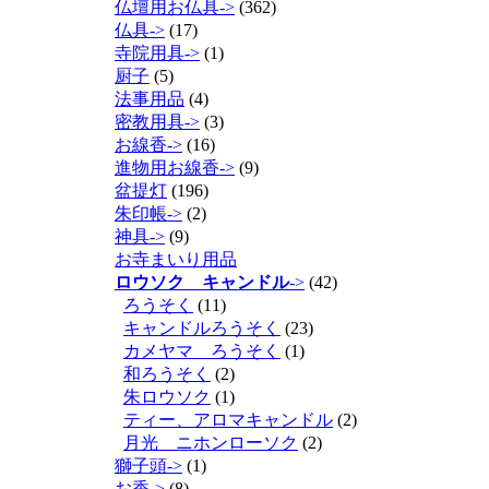
仏壇用お仏具->
(362)
仏具->
(17)
寺院用具->
(1)
厨子
(5)
法事用品
(4)
密教用具->
(3)
お線香->
(16)
進物用お線香->
(9)
盆提灯
(196)
朱印帳->
(2)
神具->
(9)
お寺まいり用品
ロウソク キャンドル
->
(42)
ろうそく
(11)
キャンドルろうそく
(23)
カメヤマ ろうそく
(1)
和ろうそく
(2)
朱ロウソク
(1)
ティー、アロマキャンドル
(2)
月光 ニホンローソク
(2)
獅子頭->
(1)
お香->
(8)