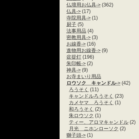
仏壇用お仏具->
(362)
仏具->
(17)
寺院用具->
(1)
厨子
(5)
法事用品
(4)
密教用具->
(3)
お線香->
(16)
進物用お線香->
(9)
盆提灯
(196)
朱印帳->
(2)
神具->
(9)
お寺まいり用品
ロウソク キャンドル
->
(42)
ろうそく
(11)
キャンドルろうそく
(23)
カメヤマ ろうそく
(1)
和ろうそく
(2)
朱ロウソク
(1)
ティー、アロマキャンドル
(2)
月光 ニホンローソク
(2)
獅子頭->
(1)