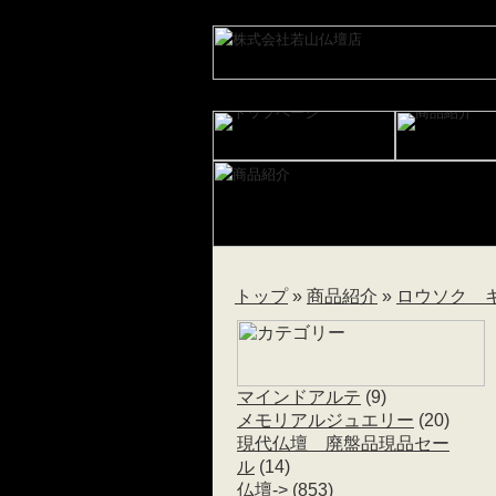
トップ
»
商品紹介
»
ロウソク 
マインドアルテ
(9)
メモリアルジュエリー
(20)
現代仏壇 廃盤品現品セー
ル
(14)
仏壇->
(853)