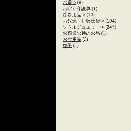
お香->
(8)
お守り守護尊
(1)
墓参用品->
(13)
お数珠 お数珠袋->
(104)
ソウルジュエリー->
(247)
お葬儀の時のお品
(1)
お盆用品
(3)
扇子
(1)