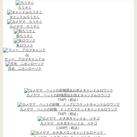
法事用品
(4)
ろうそく
密教用具->
(3)
キャンドルろうそく
お線香->
(16)
カメヤマ ろうそく
進物用お線香->
(9)
和ろうそく
盆提灯
(196)
朱ロウソク
朱印帳->
(2)
ティー、アロマキャンドル
神具->
(9)
月光 ニホンローソク
お寺まいり用品
8月 の新着商品
ロウソク キャンドル
-
カメヤマ ペットの好物黒缶お供えキャンドルロウソク
>
(42)
734円（税込）
ろうそく
カメヤマ ペットの好物 ドッグビスケットキャンドルロウソク
(11)
734円（税込）
キャンドルろうそく
(23)
カメヤマ かき氷キャンドル イチゴ
1,029円（税込）
カメヤマ ろうそく
(1)