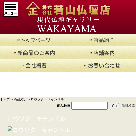
マインドアルテ
(9)
メモリアルジュエリ
ー
(20)
現代仏壇 廃盤品現品セ
ール
(14)
仏壇->
(853)
商品紹介
仏壇用お仏具->
(362)
トップ
»
商品紹介
»
ロウソク キャンドル
仏具->
(17)
商品検索
詳細検索
寺院用具->
(1)
ロウソク キャンドル
厨子
(5)