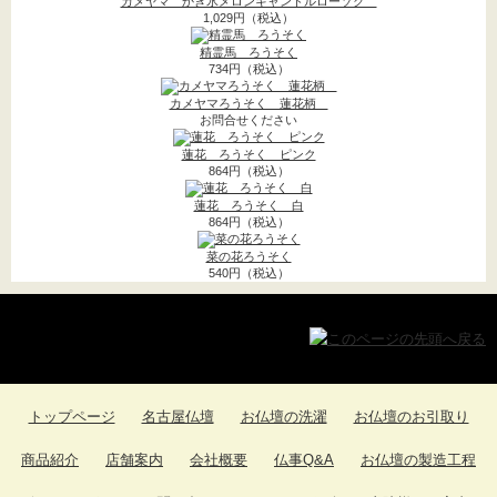
カメヤマ かき氷メロンキャンドルローソク
和ろうそく
1,029円（税込）
(2)
精霊馬 ろうそく
朱ロウソク
(1)
734円（税込）
ティー、アロマキャン
カメヤマろうそく 蓮花柄
お問合せください
ドル
(2)
蓮花 ろうそく ピンク
864円（税込）
月光 ニホンローソ
蓮花 ろうそく 白
ク
(2)
864円（税込）
菜の花ろうそく
獅子頭->
(1)
540円（税込）
お香->
(8)
お守り守護尊
(1)
墓参用品->
(13)
トップページ
名古屋仏壇
お仏壇の洗濯
お仏壇のお引取り
お数珠 お数珠袋->
(104)
ソウルジュエリー->
商品紹介
店舗案内
会社概要
仏事Q&A
お仏壇の製造工程
(247)