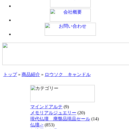
トップ
»
商品紹介
»
ロウソク キャンドル
マインドアルテ
(9)
メモリアルジュエリー
(20)
現代仏壇 廃盤品現品セール
(14)
仏壇->
(853)