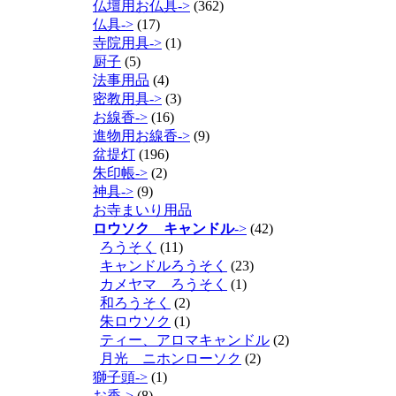
仏壇用お仏具->
(362)
仏具->
(17)
寺院用具->
(1)
厨子
(5)
法事用品
(4)
密教用具->
(3)
お線香->
(16)
進物用お線香->
(9)
盆提灯
(196)
朱印帳->
(2)
神具->
(9)
お寺まいり用品
ロウソク キャンドル
->
(42)
ろうそく
(11)
キャンドルろうそく
(23)
カメヤマ ろうそく
(1)
和ろうそく
(2)
朱ロウソク
(1)
ティー、アロマキャンドル
(2)
月光 ニホンローソク
(2)
獅子頭->
(1)
お香->
(8)