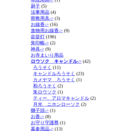
厨子
(5)
法事用品
(4)
密教用具->
(3)
お線香->
(16)
進物用お線香->
(9)
盆提灯
(196)
朱印帳->
(2)
神具->
(9)
お寺まいり用品
ロウソク キャンドル
->
(42)
ろうそく
(11)
キャンドルろうそく
(23)
カメヤマ ろうそく
(1)
和ろうそく
(2)
朱ロウソク
(1)
ティー、アロマキャンドル
(2)
月光 ニホンローソク
(2)
獅子頭->
(1)
お香->
(8)
お守り守護尊
(1)
墓参用品->
(13)