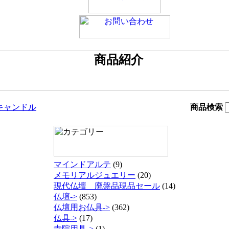
キャンドル
商品検索
マインドアルテ
(9)
メモリアルジュエリー
(20)
現代仏壇 廃盤品現品セール
(14)
仏壇->
(853)
仏壇用お仏具->
(362)
仏具->
(17)
寺院用具->
(1)