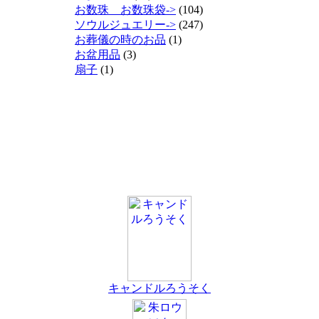
お数珠 お数珠袋->
(104)
ソウルジュエリー->
(247)
お葬儀の時のお品
(1)
お盆用品
(3)
扇子
(1)
キャンドルろうそく