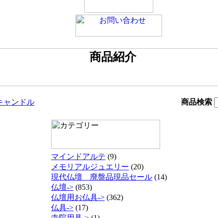
キャンドル
商品検索
マインドアルテ
(9)
メモリアルジュエリー
(20)
現代仏壇 廃盤品現品セール
(14)
仏壇->
(853)
仏壇用お仏具->
(362)
仏具->
(17)
寺院用具->
(1)