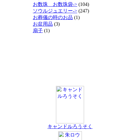
お数珠 お数珠袋->
(104)
ソウルジュエリー->
(247)
お葬儀の時のお品
(1)
お盆用品
(3)
扇子
(1)
キャンドルろうそく