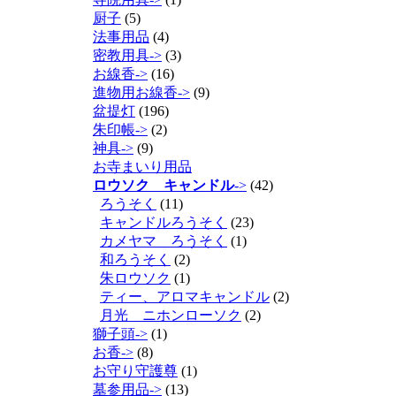
厨子
(5)
法事用品
(4)
密教用具->
(3)
お線香->
(16)
進物用お線香->
(9)
盆提灯
(196)
朱印帳->
(2)
神具->
(9)
お寺まいり用品
ロウソク キャンドル
->
(42)
ろうそく
(11)
キャンドルろうそく
(23)
カメヤマ ろうそく
(1)
和ろうそく
(2)
朱ロウソク
(1)
ティー、アロマキャンドル
(2)
月光 ニホンローソク
(2)
獅子頭->
(1)
お香->
(8)
お守り守護尊
(1)
墓参用品->
(13)