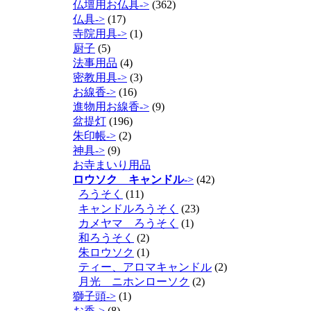
仏壇用お仏具->
(362)
仏具->
(17)
寺院用具->
(1)
厨子
(5)
法事用品
(4)
密教用具->
(3)
お線香->
(16)
進物用お線香->
(9)
盆提灯
(196)
朱印帳->
(2)
神具->
(9)
お寺まいり用品
ロウソク キャンドル
->
(42)
ろうそく
(11)
キャンドルろうそく
(23)
カメヤマ ろうそく
(1)
和ろうそく
(2)
朱ロウソク
(1)
ティー、アロマキャンドル
(2)
月光 ニホンローソク
(2)
獅子頭->
(1)
お香->
(8)