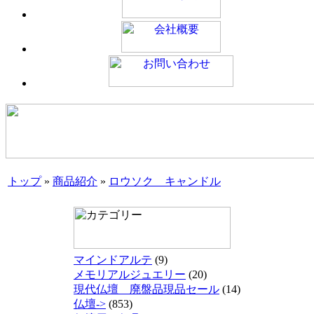
トップ
»
商品紹介
»
ロウソク キャンドル
マインドアルテ
(9)
メモリアルジュエリー
(20)
現代仏壇 廃盤品現品セール
(14)
仏壇->
(853)