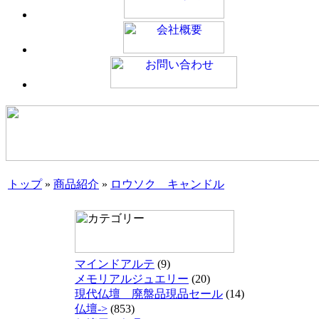
トップ
»
商品紹介
»
ロウソク キャンドル
マインドアルテ
(9)
メモリアルジュエリー
(20)
現代仏壇 廃盤品現品セール
(14)
仏壇->
(853)