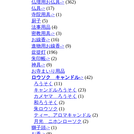
仏壇用お仏具->
(362)
仏具->
(17)
寺院用具->
(1)
厨子
(5)
法事用品
(4)
密教用具->
(3)
お線香->
(16)
進物用お線香->
(9)
盆提灯
(196)
朱印帳->
(2)
神具->
(9)
お寺まいり用品
ロウソク キャンドル
->
(42)
ろうそく
(11)
キャンドルろうそく
(23)
カメヤマ ろうそく
(1)
和ろうそく
(2)
朱ロウソク
(1)
ティー、アロマキャンドル
(2)
月光 ニホンローソク
(2)
獅子頭->
(1)
お香->
(8)