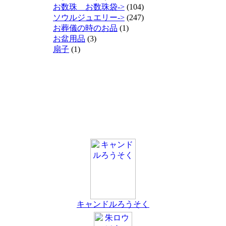
お数珠 お数珠袋->
(104)
ソウルジュエリー->
(247)
お葬儀の時のお品
(1)
お盆用品
(3)
扇子
(1)
キャンドルろうそく