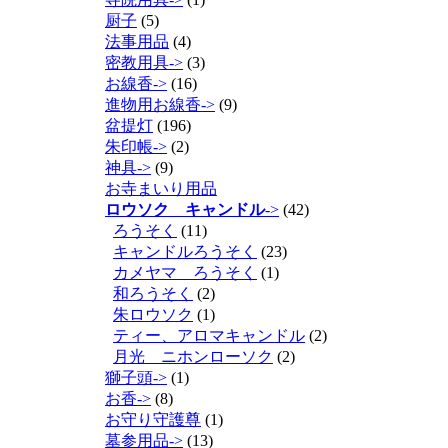
厨子
(5)
法事用品
(4)
密教用具->
(3)
お線香->
(16)
進物用お線香->
(9)
盆提灯
(196)
朱印帳->
(2)
神具->
(9)
お寺まいり用品
ロウソク キャンドル
->
(42)
ろうそく
(11)
キャンドルろうそく
(23)
カメヤマ ろうそく
(1)
和ろうそく
(2)
朱ロウソク
(1)
ティー、アロマキャンドル
(2)
月光 ニホンローソク
(2)
獅子頭->
(1)
お香->
(8)
お守り守護尊
(1)
墓参用品->
(13)