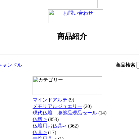
キャンドル
商品検索
マインドアルテ
(9)
メモリアルジュエリー
(20)
現代仏壇 廃盤品現品セール
(14)
仏壇->
(853)
仏壇用お仏具->
(362)
仏具->
(17)
寺院用具->
(1)