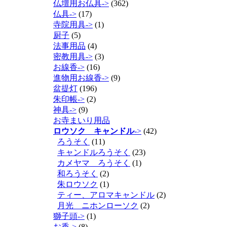
仏壇用お仏具->
(362)
仏具->
(17)
寺院用具->
(1)
厨子
(5)
法事用品
(4)
密教用具->
(3)
お線香->
(16)
進物用お線香->
(9)
盆提灯
(196)
朱印帳->
(2)
神具->
(9)
お寺まいり用品
ロウソク キャンドル
->
(42)
ろうそく
(11)
キャンドルろうそく
(23)
カメヤマ ろうそく
(1)
和ろうそく
(2)
朱ロウソク
(1)
ティー、アロマキャンドル
(2)
月光 ニホンローソク
(2)
獅子頭->
(1)
お香->
(8)