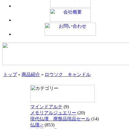
トップ
»
商品紹介
»
ロウソク キャンドル
マインドアルテ
(9)
メモリアルジュエリー
(20)
現代仏壇 廃盤品現品セール
(14)
仏壇->
(853)