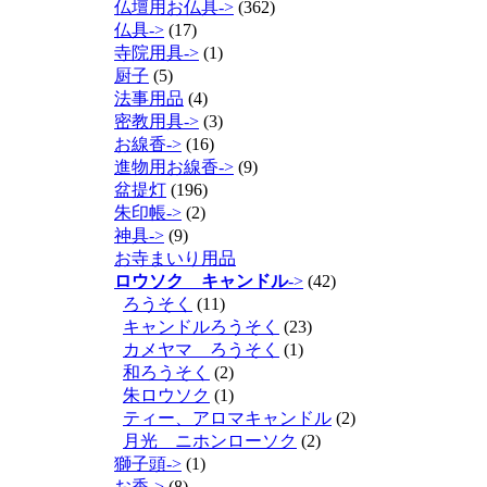
仏壇用お仏具->
(362)
仏具->
(17)
寺院用具->
(1)
厨子
(5)
法事用品
(4)
密教用具->
(3)
お線香->
(16)
進物用お線香->
(9)
盆提灯
(196)
朱印帳->
(2)
神具->
(9)
お寺まいり用品
ロウソク キャンドル
->
(42)
ろうそく
(11)
キャンドルろうそく
(23)
カメヤマ ろうそく
(1)
和ろうそく
(2)
朱ロウソク
(1)
ティー、アロマキャンドル
(2)
月光 ニホンローソク
(2)
獅子頭->
(1)
お香->
(8)