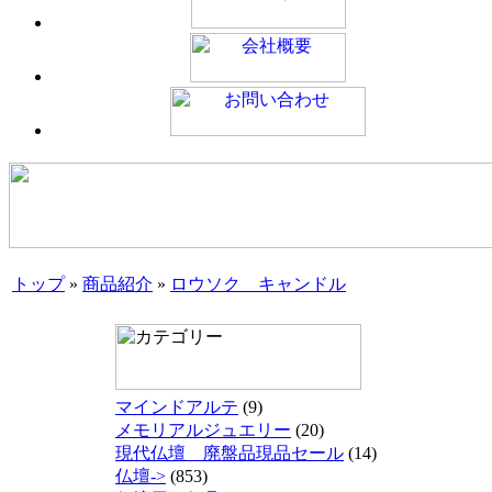
トップ
»
商品紹介
»
ロウソク キャンドル
マインドアルテ
(9)
メモリアルジュエリー
(20)
現代仏壇 廃盤品現品セール
(14)
仏壇->
(853)