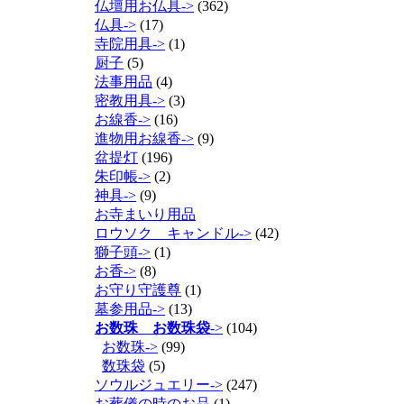
仏壇用お仏具->
(362)
仏具->
(17)
寺院用具->
(1)
厨子
(5)
法事用品
(4)
密教用具->
(3)
お線香->
(16)
進物用お線香->
(9)
盆提灯
(196)
朱印帳->
(2)
神具->
(9)
お寺まいり用品
ロウソク キャンドル->
(42)
獅子頭->
(1)
お香->
(8)
お守り守護尊
(1)
墓参用品->
(13)
お数珠 お数珠袋
->
(104)
お数珠->
(99)
数珠袋
(5)
ソウルジュエリー->
(247)
お葬儀の時のお品
(1)