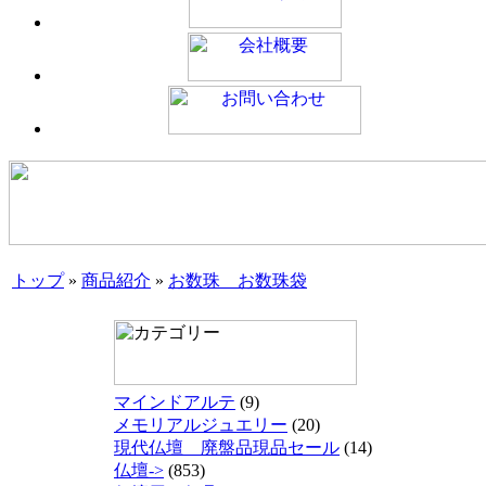
トップ
»
商品紹介
»
お数珠 お数珠袋
マインドアルテ
(9)
メモリアルジュエリー
(20)
現代仏壇 廃盤品現品セール
(14)
仏壇->
(853)